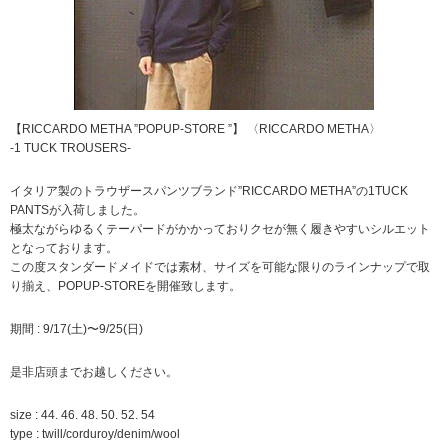
【RICCARDO METHA ”POPUP-STORE ”】 〈RICCARDO METHA〉
-1 TUCK TROUSERS-
イタリア製のトラウザースパンツブランド”RICCARDO METHA”の1TUCK
PANTSが入荷しました。
極太ながらゆるくテーパードがかかっておりクセが無く履きやすいシルエット
となっております。
この度スタンダードメイドでは素材、サイズを可能な限りのラインナップで取
り揃え、POPUP-STOREを開催致します。
期間 : 9/17(土)〜9/25(日)
是非店頭までお越しください。
size : 44. 46. 48. 50. 52. 54
type : twill/corduroy/denim/wool