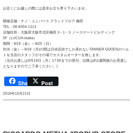
お近くにお越しの際には是非お立ち寄り下さいませ。
開催店舗：ナノ・ユニバース グランドフロア 梅田
TEL：06-6454-1313
店舗住所：大阪府大阪市北区梅田３−１−３ ノースゲートビルディング
5F（LUCUA osaka）
期間：9/16（金）～9/25（日）
9/16（金）～9/19（月)の間は日頃店頭でしか承れないTANNER GOODSのベル
トを当店のスタッフがその場でカスタムオーダーを致します。
（当日お渡しは9月19日（月）17:00までの受付。以降は約1週間後のお受渡し
となりますのでご了承ください。)
Share
Post
2016年10月21日