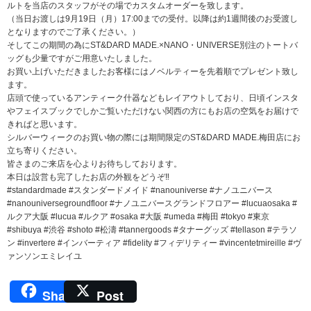
ルトを当店のスタッフがその場でカスタムオーダーを致します。
（当日お渡しは9月19日（月）17:00までの受付。以降は約1週間後のお受渡し
となりますのでご了承ください。）
そしてこの期間の為にST&DARD MADE.×NANO・UNIVERSE別注のトートバ
ッグも少量ですがご用意いたしました。
お買い上げいただきましたお客様にはノベルティーを先着順でプレゼント致し
ます。
店頭で使っているアンティーク什器などもレイアウトしており、日頃インスタ
やフェイスブックでしかご覧いただけない関西の方にもお店の空気をお届けで
きればと思います。
シルバーウィークのお買い物の際には期間限定のST&DARD MADE.梅田店にお
立ち寄りください。
皆さまのご来店を心よりお待ちしております。
本日は設営も完了したお店の外観をどうぞ‼︎
#standardmade #スタンダードメイド #nanouniverse #ナノユニバース
#nanouniversegroundfloor #ナノユニバースグランドフロアー #lucuaosaka #
ルクア大阪 #lucua #ルクア #osaka #大阪 #umeda #梅田 #tokyo #東京
#shibuya #渋谷 #shoto #松濤 #tannergoods #タナーグッズ #tellason #テラソ
ン #invertere #インバーティア #fidelity #フィデリティー #vincentetmireille #ヴ
ァンソンエミレイユ
Share
Post