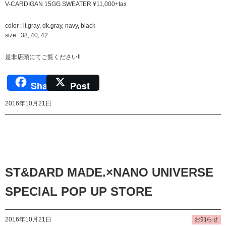
V-CARDIGAN 15GG SWEATER ¥11,000+tax
color : lt.gray, dk.gray, navy, black
size : 38, 40, 42
是非店頭にてご覧ください‼︎
Share
Post
2016年10月21日
ST&DARD MADE.×NANO UNIVERSE
SPECIAL POP UP STORE
2016年10月21日
お知らせ