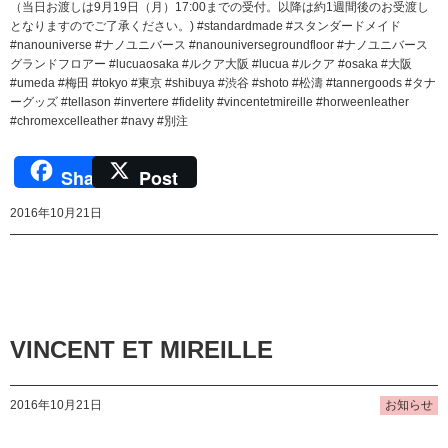
（当日お渡しは9月19日（月）17:00までの受付。以降は約1週間後のお受渡し
となりますのでご了承ください。) #standardmade #スタンダードメイド
#nanouniverse #ナノユニバース #nanouniversegroundfloor #ナノユニバース
グランドフロアー #lucuaosaka #ルクア大阪 #lucua #ルクア #osaka #大阪
#umeda #梅田 #tokyo #東京 #shibuya #渋谷 #shoto #松濤 #tannergoods #タナ
ーグッズ #tellason #invertere #fidelity #vincentetmireille #horweenleather
#chromexcelleather #navy #別注
Share
Post
2016年10月21日
VINCENT ET MIREILLE
2016年10月21日
お知らせ