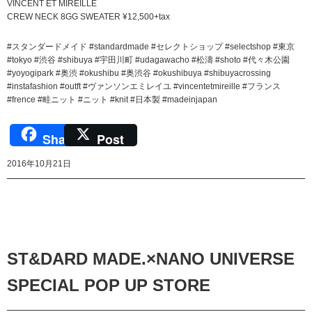
VINCENT ET MIREILLE
CREW NECK 8GG SWEATER ¥12,500+tax
#スタンダードメイド #standardmade #セレクトショップ #selectshop #東京
#tokyo #渋谷 #shibuya #宇田川町 #udagawacho #松濤 #shoto #代々木公園
#yoyogipark #奥渋 #okushibu #奥渋谷 #okushibuya #shibuyacrossing
#instafashion #outft #ヴァンソンエミレイユ #vincentetmireille #フランス
#frence #畦ニット #ニット #knit #日本製 #madeinjapan
Share
Post
2016年10月21日
ST&DARD MADE.×NANO UNIVERSE
SPECIAL POP UP STORE