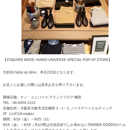
【ST&DARD MADE.×NANO UNIVERSE SPECIAL POP UP STORE】
大好評のpop up store、本日2日目となります。
お近くにお越しの際には是非お立ち寄り下さいませ。
開催店舗：ナノ・ユニバース グランドフロア 梅田
TEL：06-6454-1313
店舗住所：大阪府大阪市北区梅田３−１−３ ノースゲートビルディング
5F（LUCUA osaka）
期間：9/16（金）～9/25（日）
9/16（金）～9/19（月)の間は日頃店頭でしか承れないTANNER GOODSのベル