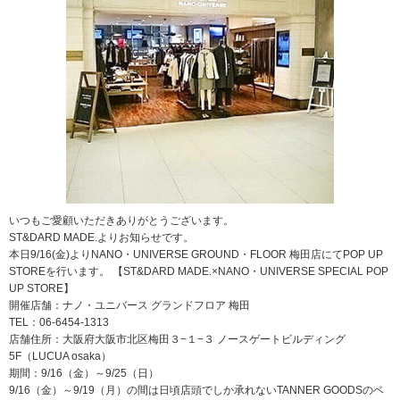
いつもご愛顧いただきありがとうございます。
ST&DARD MADE.よりお知らせです。
本日9/16(金)よりNANO・UNIVERSE GROUND・FLOOR 梅田店にてPOP UP
STOREを行います。 【ST&DARD MADE.×NANO・UNIVERSE SPECIAL POP
UP STORE】
開催店舗：ナノ・ユニバース グランドフロア 梅田
TEL：06-6454-1313
店舗住所：大阪府大阪市北区梅田３−１−３ ノースゲートビルディング
5F（LUCUA osaka）
期間：9/16（金）～9/25（日）
9/16（金）～9/19（月）の間は日頃店頭でしか承れないTANNER GOODSのベ