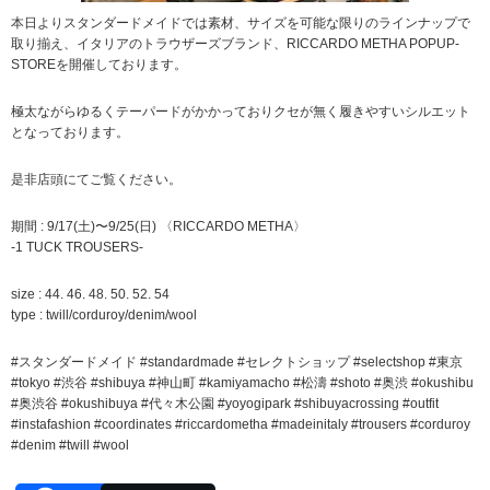
本日よりスタンダードメイドでは素材、サイズを可能な限りのラインナップで
取り揃え、イタリアのトラウザーズブランド、RICCARDO METHA POPUP-
STOREを開催しております。
極太ながらゆるくテーパードがかかっておりクセが無く履きやすいシルエット
となっております。
是非店頭にてご覧ください。
期間 : 9/17(土)〜9/25(日) 〈RICCARDO METHA〉
-1 TUCK TROUSERS-
size : 44. 46. 48. 50. 52. 54
type : twill/corduroy/denim/wool
#スタンダードメイド #standardmade #セレクトショップ #selectshop #東京
#tokyo #渋谷 #shibuya #神山町 #kamiyamacho #松濤 #shoto #奥渋 #okushibu
#奥渋谷 #okushibuya #代々木公園 #yoyogipark #shibuyacrossing #outfit
#instafashion #coordinates #riccardometha #madeinitaly #trousers #corduroy
#denim #twill #wool