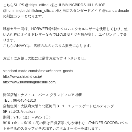
こちらSHIPS @ships_official 様とHUMMINGBIRDS’HILL SHOP
@hummingbirdshillshop_official 様と当店スタンダードメイド @standardmade
の別注カラーとなります。
既存カラー同様、HORWEEN社製のクロムエクセルレザーを使用しており、使
い込む程にオイルドレザーならではの濃淡とツヤ感が増し、エイジングして参
ります。
こちらのNAVYは、店頭のみのカスタム販売になります。
お近くにお越しの際には是非お立ち寄り下さいませ。
standard-made.com/fs/imex/c/tanner_goods
http://www.shipsltd.co.jp/
http://www.hummingbirdshill.com/
開催店舗：ナノ・ユニバース グランドフロア 梅田
TEL：06-6454-1313
店舗住所：大阪府大阪市北区梅田３−１−３ ノースゲートビルディング
5F（LUCUA osaka）
期間：9/16（金）～9/25（日）
9/16（金）～9/19（月)の間は日頃店頭でしか承れないTANNER GOODSのベル
トを当店のスタッフがその場でカスタムオーダーを致します。