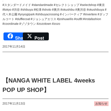
.
#スタンダードメイド #standardmade #セレクトショップ #selectshop #東京
#tokyo #渋谷 #shibuya #松濤 #shoto #奥渋 #okushibu #奥渋谷 #okushibuya #
代々木公園 #yoyogipark #shibuyacrossing #インバーティア #invertere #ダッフ
ルコート #dufflecoat #ジョシュアエリス #joshuaellis #outfit #instafashion
#coordinate #ゾゾタウン #zozotown #zozo
Share
Post
2017年11月14日
【NANGA WHITE LABEL 4weeks
POP UP SHOP】
2017年11月13日
お知らせ