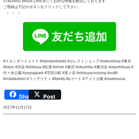
ST&DARD MADE.LINE＠にてお得な情報を配信しております。
ご登録は下記のボタンをクリックして下さい。
↓ ↓ ↓
#スタンダードメイド #standardmade #セレクトショップ #selectshop #東京
#tokyo #渋谷 #shibuya #松濤 #shoto #奥渋 #okushibu #奥渋谷 #okushibuya #
代々木公園 #yoyogipark #宇田川町 #富ヶ谷 #shibuyacrossing #outfit
#instafashion #フィデリティ #fidelity #pコート #アメリカ製 #madeinusa
Share
Post
2017年11月17日