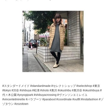
#スタンダードメイド #standardmade #セレクトショップ #selectshop #東京
#tokyo #渋谷 #shibuya #松濤 #shoto #奥渋 #okushibu #奥渋谷 #okushibuya #
代々木公園 #yoyogipark #shibuyacrossing #ヴァンソンエミレイユ
#vincentetmireille #パラブーツ #paraboot #coordinate #outfit #instafashion #ゾ
ゾタウン #zozotown