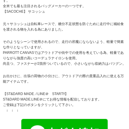
す。
全米でも最も注目されるバッグメーカーの一つです。
【SACOCHE】 サコッシュ
元々サコッシュは自転車レースで、糖分不足状態を防ぐために走行中に補給食
を渡される物を入れる為にありました。
そのようなシーンで使用されるので、走行の邪魔にならないよう、軽量で簡素
な作りとなっていますが、
PARROTT CANVASではアウトドアや街中での使用を考えている為、軽量であ
りながら強度の高いコーデュラナイロンを使用。
尚且つ、ファスナーが2箇所ついているので、小さいながら収納力はバツグン。
お出かけに、出張の荷物の小分けに、アウトドアの際の貴重品入れに使える万
能アイテムです。
【ST&DARD MADE. / LINE＠ START!!】
ST&DARD MADE.LINE＠にてお得な情報を配信しております。
ご登録は下記のボタンをクリックして下さい。
↓ ↓ ↓