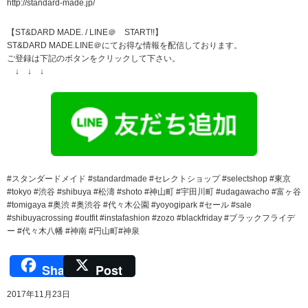
http://standard-made.jp/
【ST&DARD MADE. / LINE＠ START!!】
ST&DARD MADE.LINE＠にてお得な情報を配信しております。
ご登録は下記のボタンをクリックして下さい。
↓ ↓ ↓
#スタンダードメイド #standardmade #セレクトショップ #selectshop #東京
#tokyo #渋谷 #shibuya #松濤 #shoto #神山町 #宇田川町 #udagawacho #富ヶ谷
#tomigaya #奥渋 #奥渋谷 #代々木公園 #yoyogipark #セール #sale
#shibuyacrossing #outfit #instafashion #zozo #blackfriday #ブラックフライデ
ー #代々木八幡 #神南 #円山町#神泉
Share
Post
2017年11月23日