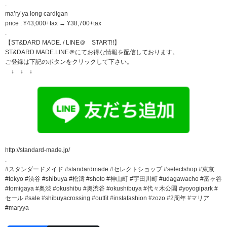
.
ma’ry’ya long cardigan
price : ¥43,000+tax → ¥38,700+tax
.
【ST&DARD MADE. / LINE＠ START!!】
ST&DARD MADE.LINE＠にてお得な情報を配信しております。
ご登録は下記のボタンをクリックして下さい。
↓ ↓ ↓
http://standard-made.jp/
.
#スタンダードメイド #standardmade #セレクトショップ #selectshop #東京
#tokyo #渋谷 #shibuya #松濤 #shoto #神山町 #宇田川町 #udagawacho #富ヶ谷
#tomigaya #奥渋 #okushibu #奥渋谷 #okushibuya #代々木公園 #yoyogipark #
セール #sale #shibuyacrossing #outfit #instafashion #zozo #2周年 #マリア
#maryya