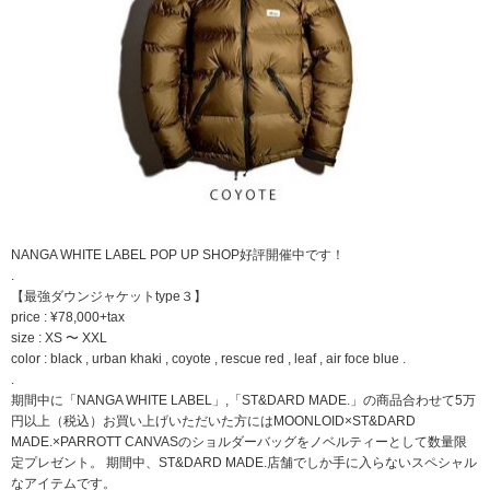
NANGA WHITE LABEL POP UP SHOP好評開催中です！
.
【最強ダウンジャケットtype３】
price : ¥78,000+tax
size : XS 〜 XXL
color : black , urban khaki , coyote , rescue red , leaf , air foce blue .
.
期間中に「NANGA WHITE LABEL」,「ST&DARD MADE.」の商品合わせて5万
円以上（税込）お買い上げいただいた方にはMOONLOID×ST&DARD
MADE.×PARROTT CANVASのショルダーバッグをノベルティーとして数量限
定プレゼント。 期間中、ST&DARD MADE.店舗でしか手に入らないスペシャル
なアイテムです。