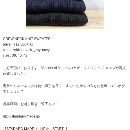
CREW NECK KNIT SWEATER
price : ¥12,500+tax
color : white, black, gray, navy
size : 38, 40, 42
ご好評頂いております、Vincent et Mireilleのアゼニットシリーズ メンズが再入
荷致しました。
定番のクルーネックは使い勝手も良く、すでにお持ちの方もお色違いでいかが
でしょうか？
是非店頭にお越し頂きご覧下さい！
http://standard-made.jp/
【ST&DARD MADE. / LINE＠ START!!】