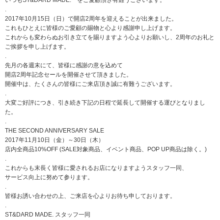
.
2017年10月15日（日）で開店2周年を迎えることが出来ました。
これもひとえに皆様のご愛顧の賜物と心より感謝申し上げます。
これからも変わらぬお引き立てを賜りますよう心よりお願いし、2周年のお礼と
ご挨拶を申し上げます。
.
先月の各週末にて、皆様に感謝の意を込めて
開店2周年記念セールを開催させて頂きました。
開催中は、たくさんの皆様にご来店頂き誠に有難うございます。
.
大変ご好評につき、引き続き下記の日程で延長して開催する運びとなりまし
た。
.
THE SECOND ANNIVERSARY SALE
2017年11月10日（金）～30日（木）
店内全商品10%OFF (SALE対象商品、イベント商品、POP UP商品は除く。)
.
これからも末長く皆様に愛されるお店になりますようスタッフ一同、
サービス向上に努めて参ります。
.
皆様お誘い合わせの上、ご来店を心よりお待ち申しております。
.
ST&DARD MADE. スタッフ一同