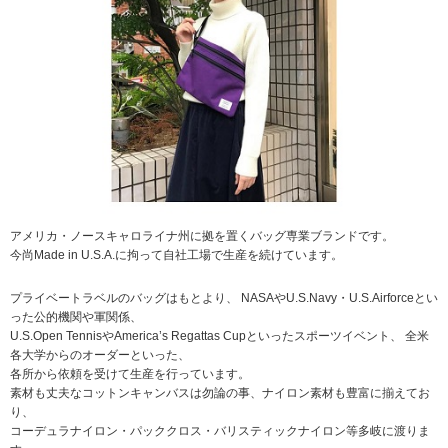
アメリカ・ノースキャロライナ州に拠を置くバッグ専業ブランドです。
今尚Made in U.S.A.に拘って自社工場で生産を続けています。
プライベートラベルのバッグはもとより、 NASAやU.S.Navy・U.S.Airforceとい
った公的機関や軍関係、
U.S.Open TennisやAmerica’s Regattas Cupといったスポーツイベント、 全米
各大学からのオーダーといった、
各所から依頼を受けて生産を行っています。
素材も丈夫なコットンキャンバスは勿論の事、ナイロン素材も豊富に揃えてお
り、
コーデュラナイロン・パッククロス・バリスティックナイロン等多岐に渡りま