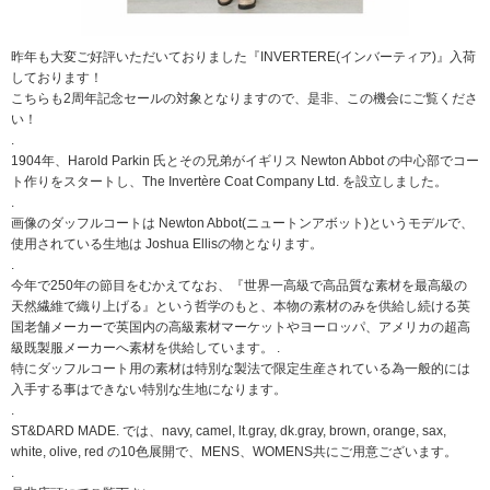
昨年も大変ご好評いただいておりました『INVERTERE(インバーティア)』入荷
しております！
こちらも2周年記念セールの対象となりますので、是非、この機会にご覧くださ
い！
.
1904年、Harold Parkin 氏とその兄弟がイギリス Newton Abbot の中心部でコー
ト作りをスタートし、The Invertère Coat Company Ltd. を設立しました。
.
画像のダッフルコートは Newton Abbot(ニュートンアボット)というモデルで、
使用されている生地は Joshua Ellisの物となります。
.
今年で250年の節目をむかえてなお、『世界一高級で高品質な素材を最高級の
天然繊維で織り上げる』という哲学のもと、本物の素材のみを供給し続ける英
国老舗メーカーで英国内の高級素材マーケットやヨーロッパ、アメリカの超高
級既製服メーカーへ素材を供給しています。 .
特にダッフルコート用の素材は特別な製法で限定生産されている為一般的には
入手する事はできない特別な生地になります。
.
ST&DARD MADE. では、navy, camel, lt.gray, dk.gray, brown, orange, sax,
white, olive, red の10色展開で、MENS、WOMENS共にご用意ございます。
.