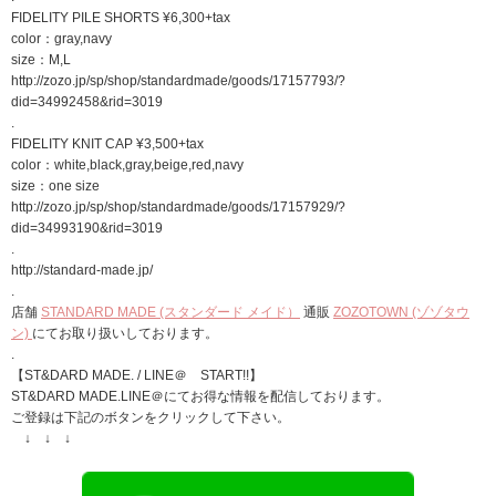
FIDELITY PILE SHORTS ¥6,300+tax
color：gray,navy
size：M,L
http://zozo.jp/sp/shop/standardmade/goods/17157793/?
did=34992458&rid=3019
.
FIDELITY KNIT CAP ¥3,500+tax
color：white,black,gray,beige,red,navy
size：one size
http://zozo.jp/sp/shop/standardmade/goods/17157929/?
did=34993190&rid=3019
.
http://standard-made.jp/
.
店舗
STANDARD MADE (スタンダード メイド）
通販
ZOZOTOWN (ゾゾタウ
ン)
にてお取り扱いしております。
.
【ST&DARD MADE. / LINE＠ START!!】
ST&DARD MADE.LINE＠にてお得な情報を配信しております。
ご登録は下記のボタンをクリックして下さい。
↓ ↓ ↓