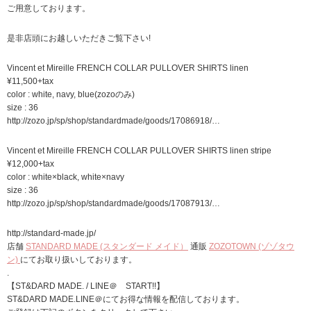
ご用意しております。
是非店頭にお越しいただきご覧下さい!
Vincent et Mireille FRENCH COLLAR PULLOVER SHIRTS linen
¥11,500+tax
color : white, navy, blue(zozoのみ)
size : 36
http://zozo.jp/sp/shop/standardmade/goods/17086918/…
Vincent et Mireille FRENCH COLLAR PULLOVER SHIRTS linen stripe
¥12,000+tax
color : white×black, white×navy
size : 36
http://zozo.jp/sp/shop/standardmade/goods/17087913/…
http://standard-made.jp/
店舗
STANDARD MADE (スタンダード メイド）
通販
ZOZOTOWN (ゾゾタウ
ン)
にてお取り扱いしております。
.
【ST&DARD MADE. / LINE＠ START!!】
ST&DARD MADE.LINE＠にてお得な情報を配信しております。