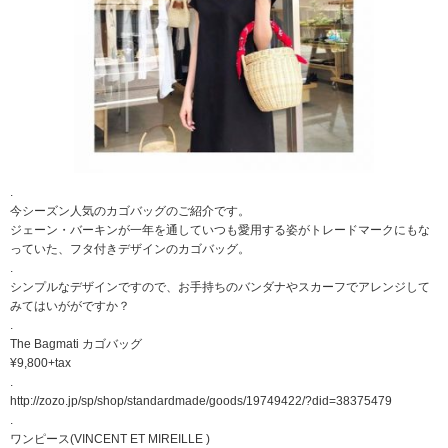
.
今シーズン人気のカゴバッグのご紹介です。
ジェーン・バーキンが一年を通していつも愛用する姿がトレードマークにもな
っていた、フタ付きデザインのカゴバッグ。
.
シンプルなデザインですので、お手持ちのバンダナやスカーフでアレンジして
みてはいががですか？
.
The Bagmati カゴバッグ
¥9,800+tax
.
http://zozo.jp/sp/shop/standardmade/goods/19749422/?did=38375479
.
ワンピース(VINCENT ET MIREILLE )