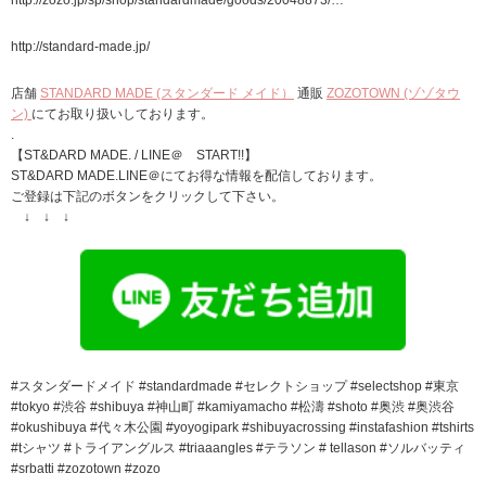
http://standard-made.jp/
店舗
STANDARD MADE (スタンダード メイド）
通販
ZOZOTOWN (ゾゾタウ
ン)
にてお取り扱いしております。
.
【ST&DARD MADE. / LINE＠ START!!】
ST&DARD MADE.LINE＠にてお得な情報を配信しております。
ご登録は下記のボタンをクリックして下さい。
↓ ↓ ↓
#スタンダードメイド #standardmade #セレクトショップ #selectshop #東京
#tokyo #渋谷 #shibuya #神山町 #kamiyamacho #松濤 #shoto #奥渋 #奥渋谷
#okushibuya #代々木公園 #yoyogipark #shibuyacrossing #instafashion #tshirts
#tシャツ #トライアングルス #triaaangles #テラソン # tellason #ソルバッティ
#srbatti #zozotown #zozo