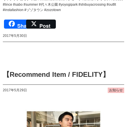
#lince #sabo #summer #代々木公園 #yoyogipark #shibuyacrossing #outfit
#instafashion #ゾゾタウン #zozotown
Share
Post
2017年5月30日
【Recommend Item / FIDELITY】
2017年5月29日
お知らせ