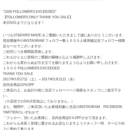
“1500 FOLLOWERS EXCEEDED”
【FOLLOWERS ONLY THANK YOU SALE】
本日5/31までとなります！
いつもST&DARD MADE.をご愛顧いただきまして誠にありがとうございます。
現在開催中のINSTAGRAM フォロワー数１５００人様突破記念フォロワー様限
定セールでございますが、
ご好評につき期間延長致します。
これもひとえに皆様のご愛顧の賜物と心より感謝申し上げます。
これからも変わらぬお引き立てを賜りますよう心よりお願い申し上げます。
１５００ FOLLOWERS EXCEEDED
THANK YOU SALE
2017年5月27日（土）～2017年5月31日（水）
店内全商品10%OFF
ご来店の上、お会計の前に当店フォローページ画面をスタッフにご提示下さ
い。
（※店頭でのSALE告知はしておりません。）
また、期間中、ご来店頂いたお客様対象に当店のINSTAGRAM、FACEBOOK、
TWITTERのいずれかで
「フォロー」頂いたお客様に、店内全商品5％OFFさせて頂きます。
これからも末長く皆様に愛されるお店なりますようスタッフ一同、サービス向
上に努めて参ります。