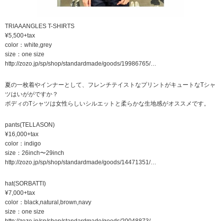
TRIAAANGLES T-SHIRTS
¥5,500+tax
color：white,grey
size：one size
http://zozo.jp/sp/shop/standardmade/goods/19986765/…
夏の一枚着やインナーとして、フレンチテイストなプリントがキュートなTシャ
ツはいががですか？
ボディのTシャツは女性らしいシルエットと柔らかな生地感がオススメです。
pants(TELLASON)
¥16,000+tax
color：indigo
size：26inch〜29inch
http://zozo.jp/sp/shop/standardmade/goods/14471351/…
hat(SORBATTI)
¥7,000+tax
color：black,natural,brown,navy
size：one size
http://zozo.jp/sp/shop/standardmade/goods/20048873/…