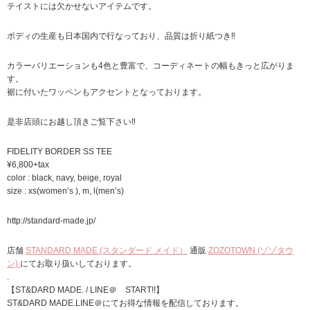
テイストには欠かせないアイテムです。
ボディの生産も日本国内で行なっており、品質は折り紙つき‼︎
カラーバリエーションも4色と豊富で、コーディネートの幅もきっと広がりま
す。
裾に付いたワッペンもアクセントとなっております。
是非店頭にお越し頂きご覧下さい‼︎
FIDELITY BORDER SS TEE
¥6,800+tax
color : black, navy, beige, royal
size : xs(women’s ), m, l(men’s)
http://standard-made.jp/
店舗
STANDARD MADE (スタンダード メイド）
通販
ZOZOTOWN (ゾゾタウ
ン)
にてお取り扱いしております。
.
【ST&DARD MADE. / LINE＠ START!!】
ST&DARD MADE.LINE＠にてお得な情報を配信しております。