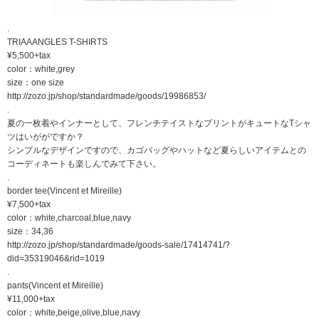
.
TRIAAANGLES T-SHIRTS
¥5,500+tax
color：white,grey
size：one size
http://zozo.jp/shop/standardmade/goods/19986853/
.
夏の一枚着やインナーとして、フレンチテイストなプリントがキュートなTシャ
ツはいががですか？
シンプルなデザインですので、カゴバッグやハットなど夏らしいアイテムとの
コーディネートも楽しんでみて下さい。
.
border tee(Vincent et Mireille)
¥7,500+tax
color：white,charcoal,blue,navy
size：34,36
http://zozo.jp/shop/standardmade/goods-sale/17414741/?
did=35319046&rid=1019
.
pants(Vincent et Mireille)
¥11,000+tax
color：white,beige,olive,blue,navy