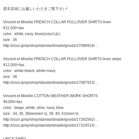
是非店頭にお越しいただきご覧下さい!
Vincent et Mireille FRENCH COLLAR PULLOVER SHIRTS linen
¥11,500+tax
color : white, navy, blue(zozoのみ)
size : 36
http://zozo.jp/sp/shop/standardmade/goods/17086918/…
Vincent et Mireille FRENCH COLLAR PULLOVER SHIRTS linen stripe
¥12,000+tax
color : white×black, white×navy
size : 36
http://zozo.jp/sp/shop/standardmade/goods/17087913/…
Vincent et Mireille COTTON WEATHER WORK SHORTS
¥9,000+tax
color : beige, white, olive, navy, blue
size : 34, 36, 38(women’s), 38, 40, 42(men’s)
http://zozo.jp/sp/shop/standardmade/goods/17282562/…
http://zozo.jp/sp/shop/standardmade/goods/17324515/…
LINCE SABO