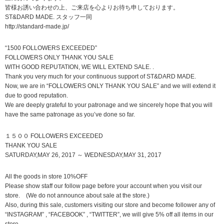
皆様お誘い合わせの上、ご来店を心よりお待ち申しております。
ST&DARD MADE. スタッフ一同
http://standard-made.jp/
“1500 FOLLOWERS EXCEEDED”
FOLLOWERS ONLY THANK YOU SALE
WITH GOOD REPUTATION, WE WILL EXTEND SALE. .
Thank you very much for your continuous support of ST&DARD MADE.
Now, we are in “FOLLOWERS ONLY THANK YOU SALE” and we will extend it
due to good reputation.
We are deeply grateful to your patronage and we sincerely hope that you will
have the same patronage as you’ve done so far.
１５００ FOLLOWERS EXCEEDED
THANK YOU SALE
SATURDAY,MAY 26, 2017 ～ WEDNESDAY,MAY 31, 2017
All the goods in store 10%OFF
Please show staff our follow page before your account when you visit our
store. (We do not announce about sale at the store.)
Also, during this sale, customers visiting our store and become follower any of
“INSTAGRAM” , “FACEBOOK” , “TWITTER”, we will give 5% off all items in our
store.