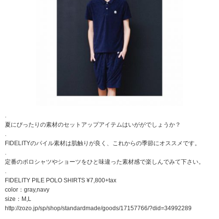
.
夏にぴったりの素材のセットアップアイテムはいががでしょうか？
.
FIDELITYのパイル素材は肌触りが良く、これからの季節にオススメです。
.
定番のポロシャツやショーツをひと味違った素材感で楽しんでみて下さい。
.
FIDELITY PILE POLO SHIRTS ¥7,800+tax
color：gray,navy
size：M,L
http://zozo.jp/sp/shop/standardmade/goods/17157766/?did=34992289
.