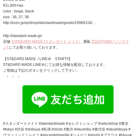
¥11,800+tax
color : beige, black
size : 36, 37, 38
http://zozo.jp/sp/shop/standardmade/goods/19986118/…
http://standard-made.jp/
店舗
STANDARD MADE (スタンダード メイド）
通販
ZOZOTOWN (ゾゾタウ
ン)
にてお取り扱いしております。
.
【ST&DARD MADE. / LINE＠ START!!】
ST&DARD MADE.LINE＠にてお得な情報を配信しております。
ご登録は下記のボタンをクリックして下さい。
↓ ↓ ↓
#スタンダードメイド #standardmade #セレクトショップ #selectshop #東京
#tokyo #渋谷 #shibuya #松濤 #shoto #奥渋 #okushibu #奥渋谷 #okushibuya #
ヴァンソンエミレイユ #vincentetmireille #ショーツ #shorts #ブラウス #blouse