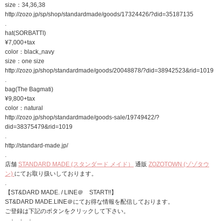
size：34,36,38
http://zozo.jp/sp/shop/standardmade/goods/17324426/?did=35187135
.
hat(SORBATTI)
¥7,000+tax
color：black,,navy
size：one size
http://zozo.jp/shop/standardmade/goods/20048878/?did=38942523&rid=1019
.
bag(The Bagmati)
¥9,800+tax
color：natural
http://zozo.jp/shop/standardmade/goods-sale/19749422/?
did=38375479&rid=1019
.
http://standard-made.jp/
.
店舗
STANDARD MADE (スタンダード メイド）
通販
ZOZOTOWN (ゾゾタウ
ン)
にてお取り扱いしております。
.
【ST&DARD MADE. / LINE＠ START!!】
ST&DARD MADE.LINE＠にてお得な情報を配信しております。
ご登録は下記のボタンをクリックして下さい。
↓ ↓ ↓