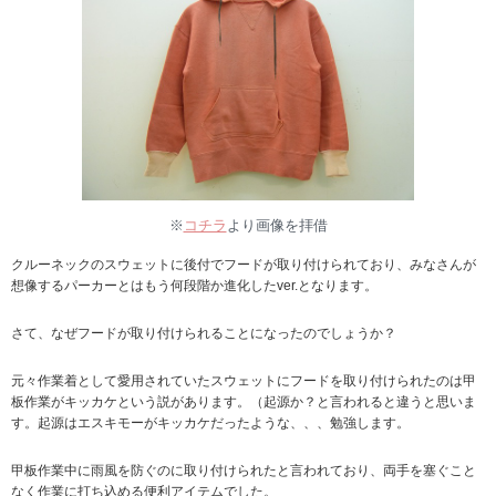
※
コチラ
より画像を拝借
クルーネックのスウェットに後付でフードが取り付けられており、みなさんが
想像するパーカーとはもう何段階か進化したver.となります。
さて、なぜフードが取り付けられることになったのでしょうか？
元々作業着として愛用されていたスウェットにフードを取り付けられたのは甲
板作業がキッカケという説があります。（起源か？と言われると違うと思いま
す。起源はエスキモーがキッカケだったような、、、勉強します。
甲板作業中に雨風を防ぐのに取り付けられたと言われており、両手を塞ぐこと
なく作業に打ち込める便利アイテムでした。