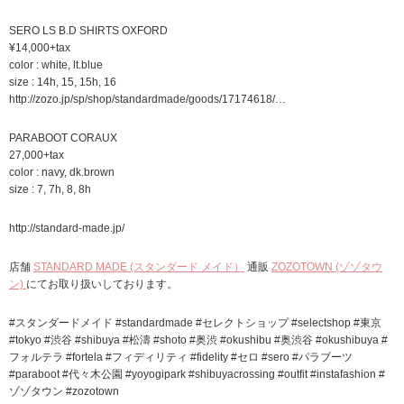
SERO LS B.D SHIRTS OXFORD
¥14,000+tax
color : white, lt.blue
size : 14h, 15, 15h, 16
http://zozo.jp/sp/shop/standardmade/goods/17174618/…
PARABOOT CORAUX
27,000+tax
color : navy, dk.brown
size : 7, 7h, 8, 8h
http://standard-made.jp/
店舗
STANDARD MADE (スタンダード メイド）
通販
ZOZOTOWN (ゾゾタウ
ン)
にてお取り扱いしております。
#スタンダードメイド #standardmade #セレクトショップ #selectshop #東京
#tokyo #渋谷 #shibuya #松濤 #shoto #奥渋 #okushibu #奥渋谷 #okushibuya #
フォルテラ #fortela #フィディリティ #fidelity #セロ #sero #パラブーツ
#paraboot #代々木公園 #yoyogipark #shibuyacrossing #outfit #instafashion #
ゾゾタウン #zozotown