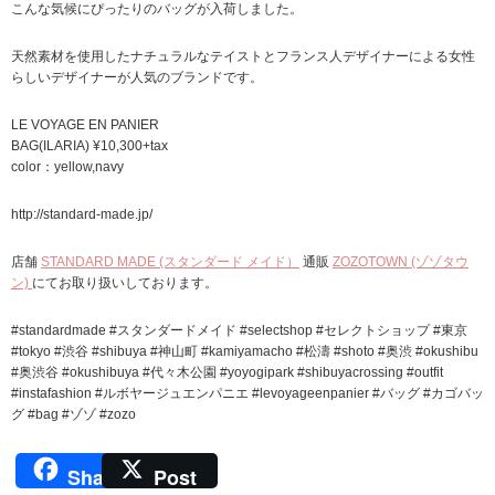
こんな気候にぴったりのバッグが入荷しました。
天然素材を使用したナチュラルなテイストとフランス人デザイナーによる女性
らしいデザイナーが人気のブランドです。
LE VOYAGE EN PANIER
BAG(ILARIA) ¥10,300+tax
color：yellow,navy
http://standard-made.jp/
店舗
STANDARD MADE (スタンダード メイド）
通販
ZOZOTOWN (ゾゾタウ
ン)
にてお取り扱いしております。
#standardmade #スタンダードメイド #selectshop #セレクトショップ #東京
#tokyo #渋谷 #shibuya #神山町 #kamiyamacho #松濤 #shoto #奥渋 #okushibu
#奥渋谷 #okushibuya #代々木公園 #yoyogipark #shibuyacrossing #outfit
#instafashion #ルボヤージュエンパニエ #levoyageenpanier #バッグ #カゴバッ
グ #bag #ゾゾ #zozo
Share
Post