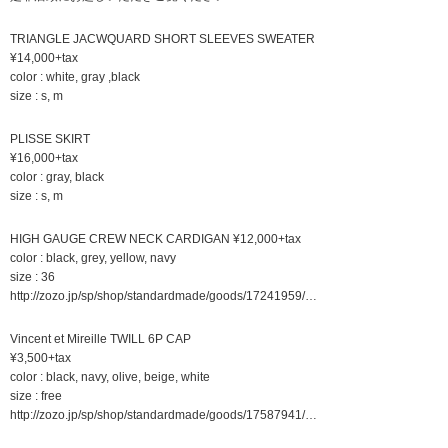
TRIANGLE JACWQUARD SHORT SLEEVES SWEATER
¥14,000+tax
color : white, gray ,black
size : s, m
PLISSE SKIRT
¥16,000+tax
color : gray, black
size : s, m
HIGH GAUGE CREW NECK CARDIGAN ¥12,000+tax
color : black, grey, yellow, navy
size : 36
http://zozo.jp/sp/shop/standardmade/goods/17241959/…
Vincent et Mireille TWILL 6P CAP
¥3,500+tax
color : black, navy, olive, beige, white
size : free
http://zozo.jp/sp/shop/standardmade/goods/17587941/…