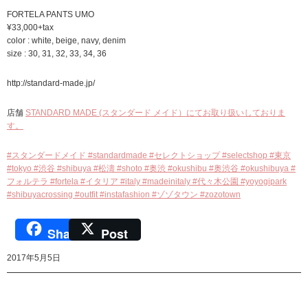
FORTELA PANTS UMO
¥33,000+tax
color : white, beige, navy, denim
size : 30, 31, 32, 33, 34, 36
http://standard-made.jp/
店舗
STANDARD MADE (スタンダード メイド）にてお取り扱いしておりま
す。
#スタンダードメイド #standardmade #セレクトショップ #selectshop #東京
#tokyo #渋谷 #shibuya #松濤 #shoto #奥渋 #okushibu #奥渋谷 #okushibuya #
フォルテラ #fortela #イタリア #italy #madeinitaly #代々木公園 #yoyogipark
#shibuyacrossing #outfit #instafashion #ゾゾタウン #zozotown
Share
Post
2017年5月5日