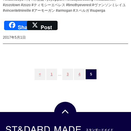
#zozotown #zozo #ティモシーエベレス #timothyeverest #ヴァンソンミレイユ
#vincentetmireille #アーモーガン #armogan #スペルガ #superga
Share
Post
2017年5月1日
投
<
1
…
3
4
5
稿
ナ
ビ
ゲ
ー
シ
ョ
ン