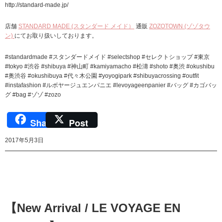
http://standard-made.jp/
店舗
STANDARD MADE (スタンダード メイド）
通販
ZOZOTOWN (ゾゾタウ
ン)
にてお取り扱いしております。
#standardmade #スタンダードメイド #selectshop #セレクトショップ #東京
#tokyo #渋谷 #shibuya #神山町 #kamiyamacho #松濤 #shoto #奥渋 #okushibu
#奥渋谷 #okushibuya #代々木公園 #yoyogipark #shibuyacrossing #outfit
#instafashion #ルボヤージュエンパニエ #levoyageenpanier #バッグ #カゴバッ
グ #bag #ゾゾ #zozo
Share
Post
2017年5月3日
【New Arrival / LE VOYAGE EN