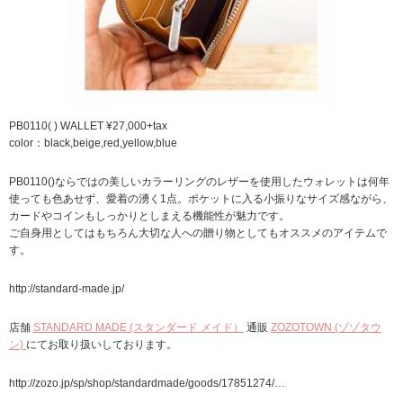
PB0110( ) WALLET ¥27,000+tax
color：black,beige,red,yellow,blue
PB0110()ならではの美しいカラーリングのレザーを使用したウォレットは何年
使っても色あせず、愛着の湧く1点。ポケットに入る小振りなサイズ感ながら、
カードやコインもしっかりとしまえる機能性が魅力です。
ご自身用としてはもちろん大切な人への贈り物としてもオススメのアイテムで
す。
http://standard-made.jp/
店舗
STANDARD MADE (スタンダード メイド）
通販
ZOZOTOWN (ゾゾタウ
ン)
にてお取り扱いしております。
http://zozo.jp/sp/shop/standardmade/goods/17851274/…