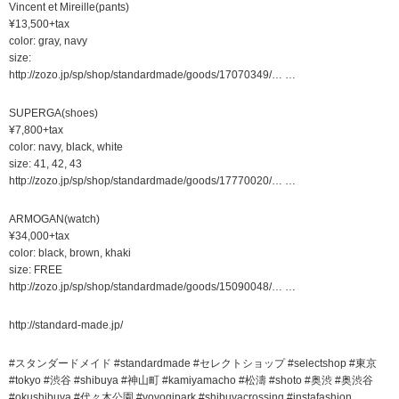
Vincent et Mireille(pants)
¥13,500+tax
color: gray, navy
size:
http://zozo.jp/sp/shop/standardmade/goods/17070349/… …
SUPERGA(shoes)
¥7,800+tax
color: navy, black, white
size: 41, 42, 43
http://zozo.jp/sp/shop/standardmade/goods/17770020/… …
ARMOGAN(watch)
¥34,000+tax
color: black, brown, khaki
size: FREE
http://zozo.jp/sp/shop/standardmade/goods/15090048/… …
http://standard-made.jp/
#スタンダードメイド #standardmade #セレクトショップ #selectshop #東京
#tokyo #渋谷 #shibuya #神山町 #kamiyamacho #松濤 #shoto #奥渋 #奥渋谷
#okushibuya #代々木公園 #yoyogipark #shibuyacrossing #instafashion