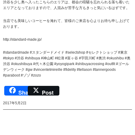
渋谷を少し奥へ入ったこちらのエリアは、都会の喧騒を忘れられる落ち着いた
エリアとなっておりますので、人混みが苦手な方もきっと気にいるはずです。
当店でも美味しいコーヒーを淹れて、皆様のご来店を心よりお待ち申し上げて
おります。
http://standard-made.jp/
#standardmade #スタンダードメイド #selectshop #セレクトショップ #東京
#tokyo #渋谷 #shibuya #神山町 #松濤 #富ヶ谷 #宇田川町 #奥渋 #okushibu #奥
渋谷 #okushibuya #代々木公園 #yoyogipark #shibuyacrossing #outfit #ゴール
デンウィーク #gw #vincentetmireille #fidelity #tellason #tannergoods
#paraboot #ゾゾ #zozo
Share
Post
2017年5月2日