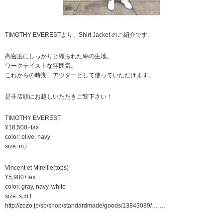
TIMOTHY EVERESTより、Shirt Jacket のご紹介です。
高密度にしっかりと織られた綿の生地。
ワークテイストな雰囲気。
これからの時期、アウターとして使っていただけます。
是非店頭にお越しいただきご覧下さい！
TIMOTHY EVEREST
¥18,500+tax
color: olive, navy
size: m,l
Vincent et Mireille(tops)
¥5,900+tax
color: gray, navy, white
size: s,m,l
http://zozo.jp/sp/shop/standardmade/goods/13843089/… …