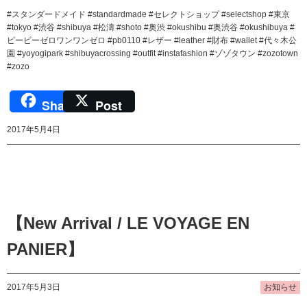
#スタンダードメイド #standardmade #セレクトショップ #selectshop #東京
#tokyo #渋谷 #shibuya #松濤 #shoto #奥渋 #okushibu #奥渋谷 #okushibuya #
ピービーゼロワンワンゼロ #pb0110 #レザー #leather #財布 #wallet #代々木公
園 #yoyogipark #shibuyacrossing #outfit #instafashion #ゾゾタウン #zozotown
#zozo
Share
Post
2017年5月4日
【New Arrival / LE VOYAGE EN
PANIER】
2017年5月3日
お知らせ