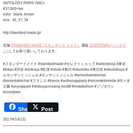
ANTOLOGY PARIS VINCI
¥37,000+tax
color : black, brown
size : 36, 37, 38
http://standard-made.jp/
店舗
STANDARD MADE (スタンダード メイド）
通販
ZOZOTOWN (ゾゾタウ
ン)
にてお取り扱いしております。
#スタンダードメイド #standardmade #セレクトショップ #selectshop #東京
#tokyo #渋谷 #shibuya #松濤 #shoto #奥渋 #okushibu #奥渋谷 #okushibuya #
ルモンサンミッシェル #モンサンミッシェル #lemontsaintmichel
#lemontstmichel #フランス #france #anthorogyparis #vincentetmireille #代々木
公園 #yoyogipark #shibuyacrossing #outfit #instafashion #ゾゾタウン
#zozotown
Share
Post
2017年5月2日