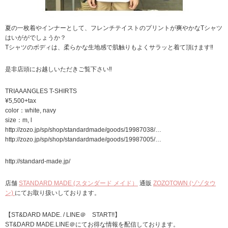
夏の一枚着やインナーとして、フレンチテイストのプリントが爽やかなTシャツ
はいががでしょうか？
Tシャツのボディは、柔らかな生地感で肌触りもよくサラッと着て頂けます‼︎
是非店頭にお越しいただきご覧下さい‼︎
TRIAAANGLES T-SHIRTS
¥5,500+tax
color：white, navy
size：m, l
http://zozo.jp/sp/shop/standardmade/goods/19987038/…
http://zozo.jp/sp/shop/standardmade/goods/19987005/…
http://standard-made.jp/
店舗
STANDARD MADE (スタンダード メイド）
通販
ZOZOTOWN (ゾゾタウ
ン)
にてお取り扱いしております。
【ST&DARD MADE. / LINE＠ START!!】
ST&DARD MADE.LINE＠にてお得な情報を配信しております。