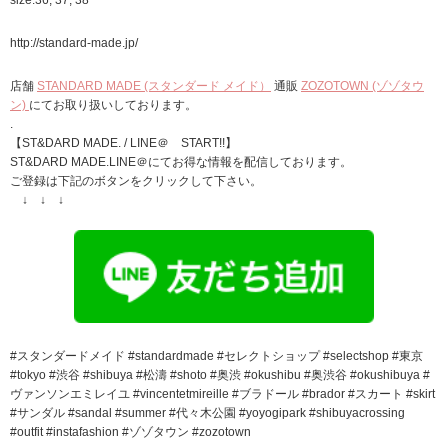
http://standard-made.jp/
店舗
STANDARD MADE (スタンダード メイド）
通販
ZOZOTOWN (ゾゾタウ
ン)
にてお取り扱いしております。
.
【ST&DARD MADE. / LINE＠ START!!】
ST&DARD MADE.LINE＠にてお得な情報を配信しております。
ご登録は下記のボタンをクリックして下さい。
↓ ↓ ↓
#スタンダードメイド #standardmade #セレクトショップ #selectshop #東京
#tokyo #渋谷 #shibuya #松濤 #shoto #奥渋 #okushibu #奥渋谷 #okushibuya #
ヴァンソンエミレイユ #vincentetmireille #ブラドール #brador #スカート #skirt
#サンダル #sandal #summer #代々木公園 #yoyogipark #shibuyacrossing
#outfit #instafashion #ゾゾタウン #zozotown