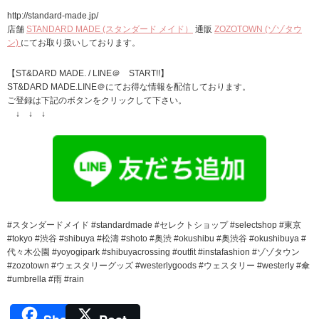
http://standard-made.jp/
店舗
STANDARD MADE (スタンダード メイド）
通販
ZOZOTOWN (ゾゾタウ
ン)
にてお取り扱いしております。
【ST&DARD MADE. / LINE＠ START!!】
ST&DARD MADE.LINE＠にてお得な情報を配信しております。
ご登録は下記のボタンをクリックして下さい。
↓ ↓ ↓
#スタンダードメイド #standardmade #セレクトショップ #selectshop #東京
#tokyo #渋谷 #shibuya #松濤 #shoto #奥渋 #okushibu #奥渋谷 #okushibuya #
代々木公園 #yoyogipark #shibuyacrossing #outfit #instafashion #ゾゾタウン
#zozotown #ウェスタリーグッズ #westerlygoods #ウェスタリー #westerly #傘
#umbrella #雨 #rain