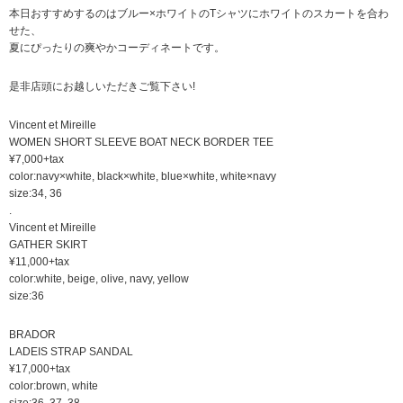
本日おすすめするのはブルー×ホワイトのTシャツにホワイトのスカートを合わ
せた、
夏にぴったりの爽やかコーディネートです。
是非店頭にお越しいただきご覧下さい!
Vincent et Mireille
WOMEN SHORT SLEEVE BOAT NECK BORDER TEE
¥7,000+tax
color:navy×white, black×white, blue×white, white×navy
size:34, 36
.
Vincent et Mireille
GATHER SKIRT
¥11,000+tax
color:white, beige, olive, navy, yellow
size:36
BRADOR
LADEIS STRAP SANDAL
¥17,000+tax
color:brown, white
size:36, 37, 38