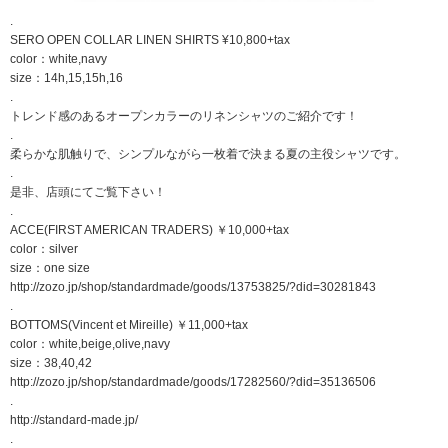
.
SERO OPEN COLLAR LINEN SHIRTS ¥10,800+tax
color：white,navy
size：14h,15,15h,16
.
トレンド感のあるオープンカラーのリネンシャツのご紹介です！
.
柔らかな肌触りで、シンプルながら一枚着で決まる夏の主役シャツです。
.
是非、店頭にてご覧下さい！
.
ACCE(FIRST AMERICAN TRADERS) ￥10,000+tax
color：silver
size：one size
http://zozo.jp/shop/standardmade/goods/13753825/?did=30281843
.
BOTTOMS(Vincent et Mireille) ￥11,000+tax
color：white,beige,olive,navy
size：38,40,42
http://zozo.jp/shop/standardmade/goods/17282560/?did=35136506
.
http://standard-made.jp/
.