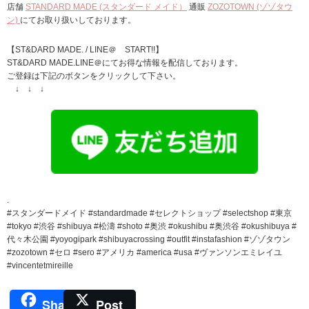
店舗
STANDARD MADE (スタンダード メイド）
通販
ZOZOTOWN (ゾゾタウ
ン)
にてお取り扱いしております。
【ST&DARD MADE. / LINE＠ START!!】
ST&DARD MADE.LINE＠にてお得な情報を配信しております。
ご登録は下記のボタンをクリックして下さい。
↓ ↓ ↓
.
#スタンダードメイド #standardmade #セレクトショップ #selectshop #東京
#tokyo #渋谷 #shibuya #松濤 #shoto #奥渋 #okushibu #奥渋谷 #okushibuya #
代々木公園 #yoyogipark #shibuyacrossing #outfit #instafashion #ゾゾタウン
#zozotown #セロ #sero #アメリカ #america #usa #ヴァンソンエミレイユ
#vincentetmireille
Share
Post