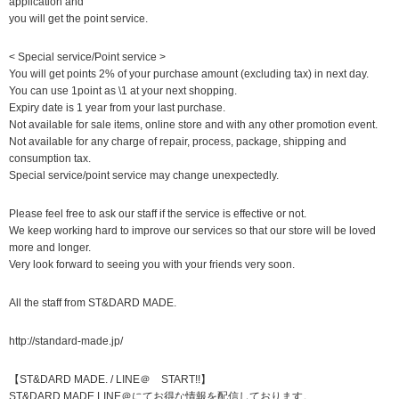
application and
you will get the point service.
< Special service/Point service >
You will get points 2% of your purchase amount (excluding tax) in next day.
You can use 1point as \1 at your next shopping.
Expiry date is 1 year from your last purchase.
Not available for sale items, online store and with any other promotion event.
Not available for any charge of repair, process, package, shipping and
consumption tax.
Special service/point service may change unexpectedly.
Please feel free to ask our staff if the service is effective or not.
We keep working hard to improve our services so that our store will be loved
more and longer.
Very look forward to seeing you with your friends very soon.
All the staff from ST&DARD MADE.
http://standard-made.jp/
【ST&DARD MADE. / LINE＠ START!!】
ST&DARD MADE.LINE＠にてお得な情報を配信しております。