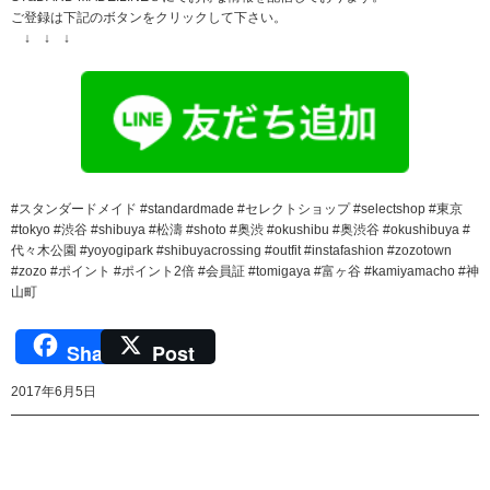
ご登録は下記のボタンをクリックして下さい。
↓ ↓ ↓
#スタンダードメイド #standardmade #セレクトショップ #selectshop #東京
#tokyo #渋谷 #shibuya #松濤 #shoto #奥渋 #okushibu #奥渋谷 #okushibuya #
代々木公園 #yoyogipark #shibuyacrossing #outfit #instafashion #zozotown
#zozo #ポイント #ポイント2倍 #会員証 #tomigaya #富ヶ谷 #kamiyamacho #神
山町
Share
Post
2017年6月5日