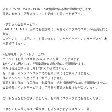
店頭にRAINY DAY ×２POINT POP掲示のある際に適用になります。
実施の有無は、店舗スタッフにお気軽にお問い合わせ下さい。
〈デジタル会員サービス〉
ST&DARD MADE.店頭でお会計時に、みせめぐアプリのスマホde会員証にご
登録、
ログインしてご提示の上、お買い物をしていただくとポイントサービスがご利
用開始頂けます。
<会員特典・ポイントサービス>
ポイントはお買い物金額(税抜)の２％が翌日にたまります。
1ポイント1円として、翌日以降のお買い物にご利用頂けます。
期限は最終ご購入日より1年間とさせて頂きます。
セール品・オンラインストアでのお買い物にはご利用頂けません。
他のキャンペーンと併用はご利用頂けません。
商品お直し代金・加工代金・包装代金・送料･消費税等にはご利用頂けません。
会員特典ポイントサービスは、予期無く変更される場合がございます。
ご不明な点などがございましたら、お気軽にスタッフまでお尋ねください。
これからも末長く皆様に愛されるお店なりますようスタッフ一同、