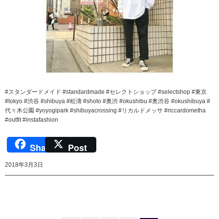
#スタンダードメイド #standardmade #セレクトショップ #selectshop #東京
#tokyo #渋谷 #shibuya #松濤 #shoto #奥渋 #okushibu #奥渋谷 #okushibuya #
代々木公園 #yoyogipark #shibuyacrossing #リカルドメッサ #riccardometha
#outfit #instafashion
Share
Post
2018年3月3日
投