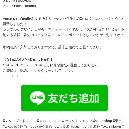
price : ¥4,500+tax
color：black , natural
Vincent et Mireilleより 春らしいキャンバス生地の2way ショルダーバッグが入
荷致しました！
シンプルなデザインながら、内ポケット付きでA4サイズがすっぽりと収まり収
納力も抜群。春先のコーディネートのワンポイントとしていかがでしょうか？
春物も続々入荷しておりますので、是非店頭にてご覧ください。
【 ST&DARD MADE. / LINE＠ 】
ST&DARD MADE.LINE＠にてお得な情報を配信しております。
ご登録は下記のボタンをクリックして下さい。
↓ ↓ ↓
#スタンダードメイド #standardmade #セレクトショップ #selectshop #東京
#tokyo #渋谷 #shibuya #松濤 #shoto #奥渋 #okushibu #奥渋谷 #okushibuya #