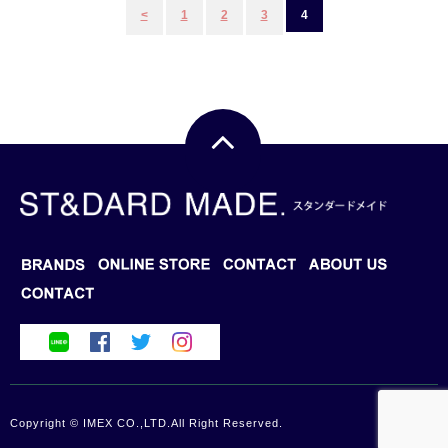
<
1
2
3
4
稿
ナ
ビ
ゲ
ー
シ
ョ
ン
BRANDS
BLOG
ONLINE STORE
CONTACT
ABOUT US
Copyright © IMEX CO.,LTD.All Right Reserved.