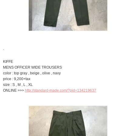
.
KIFFE
MENS OFFICER WIDE TROUSERS
color : top gray , beige , olive , navy
price : 9,200+tax
size : S , M , L , XL
ONLINE >>>
http://standard-made.com/?pid=134219637