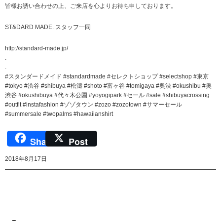
皆様お誘い合わせの上、ご来店を心よりお待ち申しております。
ST&DARD MADE. スタッフ一同
http://standard-made.jp/
.
.
#スタンダードメイド #standardmade #セレクトショップ #selectshop #東京
#tokyo #渋谷 #shibuya #松濤 #shoto #富ヶ谷 #tomigaya #奥渋 #okushibu #奥
渋谷 #okushibuya #代々木公園 #yoyogipark #セール #sale #shibuyacrossing
#outfit #instafashion #ゾゾタウン #zozo #zozotown #サマーセール
#summersale #twopalms #hawaiianshirt
Share
Post
2018年8月17日