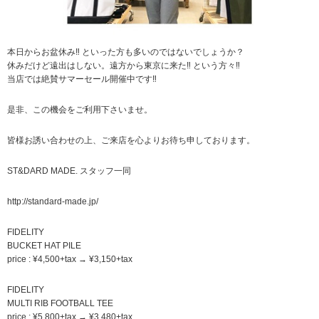
本日からお盆休み‼︎ といった方も多いのではないでしょうか？
休みだけど遠出はしない。遠方から東京に来た‼︎ という方々‼︎
当店では絶賛サマーセール開催中です‼︎
是非、この機会をご利用下さいませ。
皆様お誘い合わせの上、ご来店を心よりお待ち申しております。
ST&DARD MADE. スタッフ一同
http://standard-made.jp/
FIDELITY
BUCKET HAT PILE
price : ¥4,500+tax → ¥3,150+tax
FIDELITY
MULTI RIB FOOTBALL TEE
price : ¥5,800+tax → ¥3,480+tax