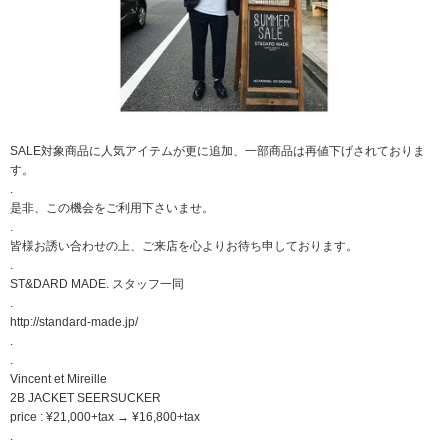
SALE対象商品に人気アイテムが更に追加、一部商品は再値下げされておりま
す。
.
是非、この機会をご利用下さいませ。
.
皆様お誘い合わせの上、ご来店を心よりお待ち申しております。
.
ST&DARD MADE. スタッフ一同
.
http://standard-made.jp/
.
.
Vincent et Mireille
2B JACKET SEERSUCKER
price : ¥21,000+tax → ¥16,800+tax
.