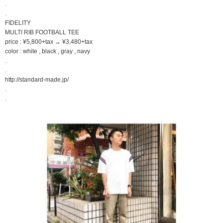
.
.
FIDELITY
MULTI RIB FOOTBALL TEE
price : ¥5,800+tax → ¥3,480+tax
color : white , black , gray , navy
.
.
http://standard-made.jp/
.
.