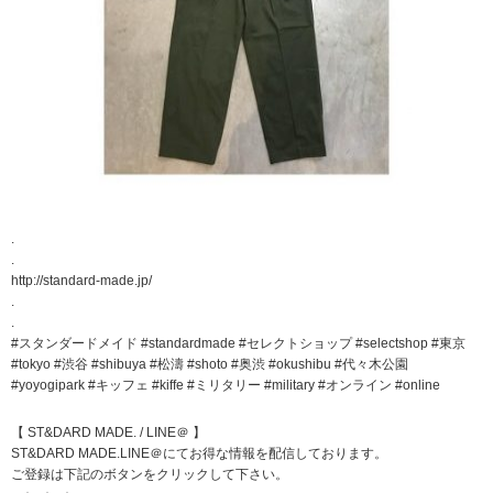
.
.
http://standard-made.jp/
.
.
#スタンダードメイド #standardmade #セレクトショップ #selectshop #東京
#tokyo #渋谷 #shibuya #松濤 #shoto #奥渋 #okushibu #代々木公園
#yoyogipark #キッフェ #kiffe #ミリタリー #military #オンライン #online
【 ST&DARD MADE. / LINE＠ 】
ST&DARD MADE.LINE＠にてお得な情報を配信しております。
ご登録は下記のボタンをクリックして下さい。