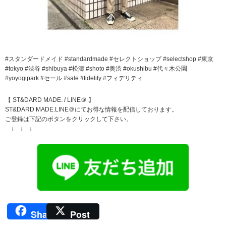
#スタンダードメイド #standardmade #セレクトショップ #selectshop #東京
#tokyo #渋谷 #shibuya #松濤 #shoto #奥渋 #okushibu #代々木公園
#yoyogipark #セール #sale #fidelity #フィデリティ
【 ST&DARD MADE. / LINE＠ 】
ST&DARD MADE.LINE＠にてお得な情報を配信しております。
ご登録は下記のボタンをクリックして下さい。
↓ ↓ ↓
Share
Post