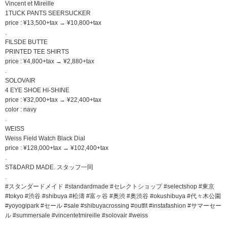
Vincent et Mireille
1TUCK PANTS SEERSUCKER
price : ¥13,500+tax → ¥10,800+tax
.
FILSDE BUTTE
PRINTED TEE SHIRTS
price : ¥4,800+tax → ¥2,880+tax
.
SOLOVAIR
4 EYE SHOE HI-SHINE
price : ¥32,000+tax → ¥22,400+tax
color : navy
.
WEISS
Weiss Field Watch Black Dial
price : ¥128,000+tax → ¥102,400+tax
.
ST&DARD MADE. スタッフ一同
.
#スタンダードメイド #standardmade #セレクトショップ #selectshop #東京
#tokyo #渋谷 #shibuya #松濤 #富ヶ谷 #奥渋 #奥渋谷 #okushibuya #代々木公園
#yoyogipark #セール #sale #shibuyacrossing #outfit #instafashion #サマーセー
ル #summersale #vincentetmireille #solovair #weiss