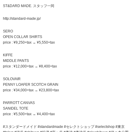
ST&DARD MADE. スタッフ一同
http://standard-made.jp/
SERO
OPEN COLLAR SHIRTS
price : ¥9,250+tax → ¥5,550+tax
KIFFE
MIDDLE PANTS
price : ¥12,000+tax → ¥8,400+tax
SOLOVAIR
PENNY LOAFER SCOTCH GRAIN
price : ¥34,000+tax → ¥23,800+tax
PARROTT CANVAS
SANIDEL TOTE
price : ¥5,500+tax → ¥4,400+tax
#スタンダードメイド #standardmade #セレクトショップ #selectshop #東京