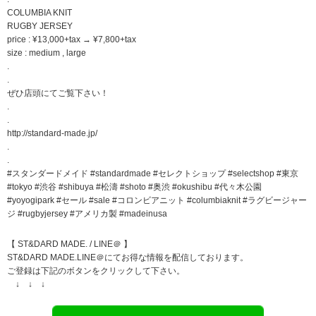
COLUMBIA KNIT
RUGBY JERSEY
price : ¥13,000+tax → ¥7,800+tax
size : medium , large
.
.
ぜひ店頭にてご覧下さい！
.
.
http://standard-made.jp/
.
.
#スタンダードメイド #standardmade #セレクトショップ #selectshop #東京
#tokyo #渋谷 #shibuya #松濤 #shoto #奥渋 #okushibu #代々木公園
#yoyogipark #セール #sale #コロンビアニット #columbiaknit #ラグビージャー
ジ #rugbyjersey #アメリカ製 #madeinusa
【 ST&DARD MADE. / LINE＠ 】
ST&DARD MADE.LINE＠にてお得な情報を配信しております。
ご登録は下記のボタンをクリックして下さい。
↓ ↓ ↓