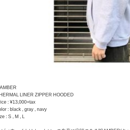
AMBER
HERMAL LINER ZIPPER HOODED
rice : ¥13,000+tax
lor : black , gray , navy
ze : S , M , L