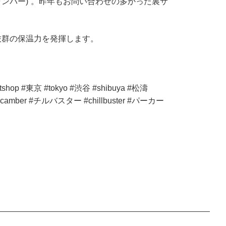
ャンバー)”。昨年もお問い合わせの多かった裏サ
抜群の保温力を発揮します。
p #東京 #tokyo #渋谷 #shibuya #松濤
#camber #チルバスター #chillbuster #パーカー