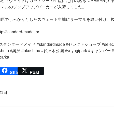
ヘビィウェイトはカットソーの生産に定評のある”CAMBER(キ
ーマルのジップアップパーカーが入荷しました。
肉厚でしっかりとしたスウェット生地にサーマルを縫い付け、
ttp://standard-made.jp/
スタンダードメイド #standardmade #セレクトショップ #selectsho
shoto #奥渋 #okushibu #代々木公園 #yoyogipark #キャンバー 
parka
Share
Post
21日