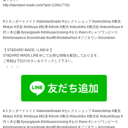
http://standard-made.com/?pid=129417781
.
.
#スタンダードメイド #standardmade #セレクトショップ #selectshop #東京
#tokyo #渋谷 #shibuya #松濤 #shoto #奥渋 #okushibu #奥渋谷 #okushibuya #
代々木公園 #yoyogipark #shibuyacrossing #セロ #sero #シャツワンピース
#shirtonepiece #coordinate #outfit #instafashion #ゾゾタウン #zozotown
【 ST&DARD MADE. / LINE＠ 】
ST&DARD MADE.LINE＠にてお得な情報を配信しております。
ご登録は下記のボタンをクリックして下さい。
↓ ↓ ↓
#スタンダードメイド #standardmade #セレクトショップ #selectshop #東京
#tokyo #渋谷 #shibuya #松濤 #shoto #奥渋 #okushibu #奥渋谷 #okushibuya #
代々木公園 #yoyogipark #shibuyacrossing #セロ #sero #シャツワンピース
#shirtonepiece #coordinate #outfit #instafashion #ゾゾタウン #zozotown