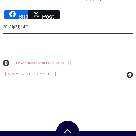
Share
Post
2018年3月14日
【New Arrival / UNIFORM WORLD】
【 New Arrival / LADY’S SERO 】