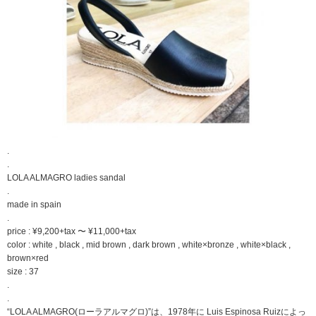
.
.
LOLA ALMAGRO ladies sandal
.
made in spain
.
price : ¥9,200+tax 〜 ¥11,000+tax
color : white , black , mid brown , dark brown , white×bronze , white×black ,
brown×red
size : 37
.
.
“LOLA ALMAGRO(ローラアルマグロ)”は、1978年に Luis Espinosa Ruizによっ