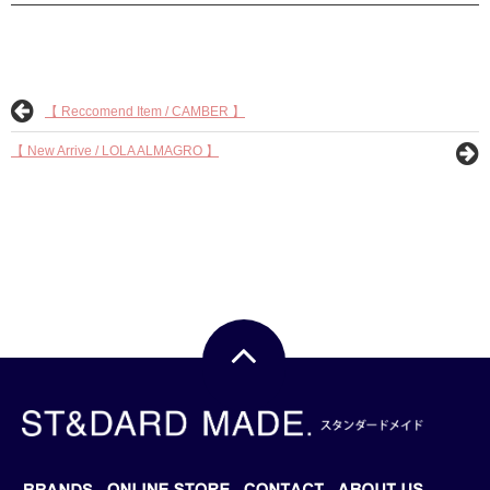
【 Reccomend Item / CAMBER 】
【 New Arrive / LOLA ALMAGRO 】
BRANDS
BLOG
ONLINE STORE
CONTACT