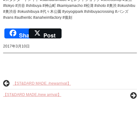
#tokyo #渋谷 #shibuya #神山町 #kamiyamacho #松濤 #shoto #奥渋 #okushibu
#奥渋谷 #okushibuya #代々木公園 #yoyogipark #shibuyacrossing #バンズ
#vans #authentic #anaheimfactory #復刻
Share
Post
2017年3月10日
【ST&DARD MADE. /newarrival】
【ST&DARD MADE./new arrival】