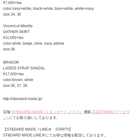
¥7,000+tax
color:navy×white, black×white, blue×white, white×navy
size:34, 36
.
Vincent et Mireille
GATHER SKIRT
¥11,000+tax
color:white, beige, olive, navy, yellow
size:36
BRADOR
LADEIS STRAP SANDAL
¥17,000+tax
color:brown, white
size:36, 37, 38
http://standard-made.jp/
店舗
STANDARD MADE (スタンダード メイド）
通販
ZOZOTOWN (ゾゾタウ
ン)
にてお取り扱いしております。
.
【ST&DARD MADE. / LINE＠ START!!】
ST&DARD MADE.LINE＠にてお得な情報を配信しております。