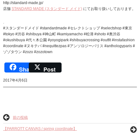
http://standard-made.jp/
店舗
STANDARD MADE (スタンダード メイド)
にてお取り扱いしております。
.
#スタンダードメイド #standardmade #セレクトショップ #selectshop #東京
#tokyo #渋谷 #shibuya #神山町 #kamiyamacho #松濤 #shoto #奥渋谷
#okushibuya #代々木公園 #yoyogipark #shibuyacrossing #outfit #instafashion
#coordinate #ヌキテパ #nequittezpas #アンソロジーパリス #anthologyparis #
ゾゾタウン #zozo #zozotown
Share
Post
2017年4月6日
前の投稿
【PARROTT CANVAS / spring coordinate】