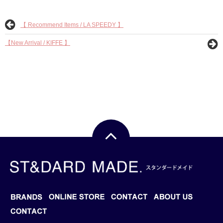
【 Recommend Items / LA SPEEDY 】
【New Arrival / KIFFE 】
BRANDS
BLOG
ONLINE STORE
CONTACT
ABOUT US