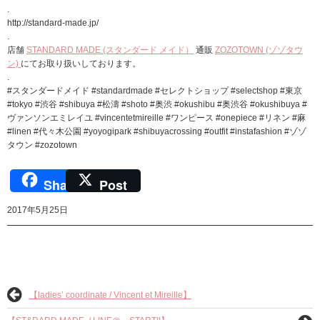
.
http://standard-made.jp/
.
店舗
STANDARD MADE (スタンダード メイド）
通販
ZOZOTOWN (ゾゾタウ
ン)
にてお取り扱いしております。
.
#スタンダードメイド #standardmade #セレクトショップ #selectshop #東京
#tokyo #渋谷 #shibuya #松濤 #shoto #奥渋 #okushibu #奥渋谷 #okushibuya #
ヴァンソンエミレイユ #vincentetmireille #ワンピース #onepiece #リネン #麻
#linen #代々木公園 #yoyogipark #shibuyacrossing #outfit #instafashion #ゾゾ
タウン #zozotown
Share
Post
2017年5月25日
【ladies’ coordinate / Vincent et Mireille】