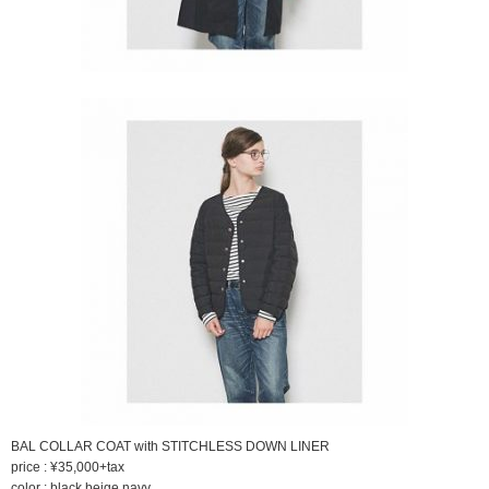
BAL COLLAR COAT with STITCHLESS DOWN LINER
price : ¥35,000+tax
color : black,beige,navy