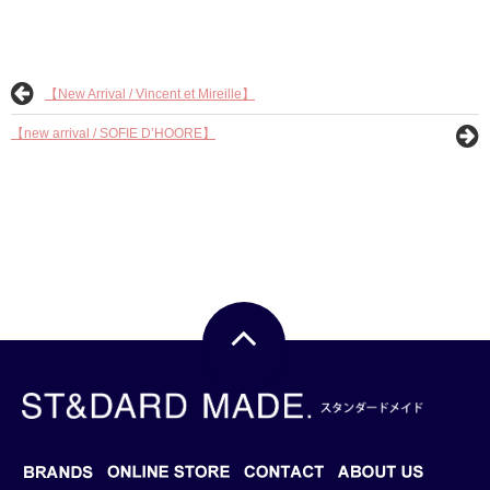
【New Arrival / Vincent et Mireille】
【new arrival / SOFIE D’HOORE】
BRANDS
BLOG
ONLINE STORE
CONTACT