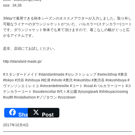
size : 34,36
3Wayで着用できる秋冬シーズンのオススメアウターが入力しました。取り外し
可能なライナーのダウンジャケットがついた、バルカラー(ステンカラー)コート
です。ダウンジャケット単体でも来て頂けますので、着こなしの幅がぐっと広
がるアイテムです。
是非、店頭にてお試しください。
http://standard-made.jp/
#スタンダードメイド #standardmade #セレクトショップ #selectshop #東京
#tokyo #渋谷 #shibuya #松濤 #shoto #奥渋 #okushibu #奥渋谷 #okushibuya #
ヴァンソンエミレイユ #vincentetmireille #コート #coat #バルカラーコート #ス
テンカラーコート #soutiencollar #代々木公園 #yoyogipark #shibuyacrossing
#outfit #instafashion #ゾゾタウン #zozotown
Share
Post
2017年10月4日