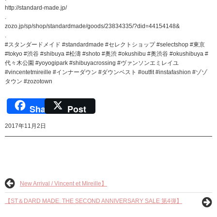
http://standard-made.jp/
.
zozo.jp/sp/shop/standardmade/goods/23834335/?did=44154148&
.
#スタンダードメイド #standardmade #セレクトショップ #selectshop #東京
#tokyo #渋谷 #shibuya #松濤 #shoto #奥渋 #okushibu #奥渋谷 #okushibuya #
代々木公園 #yoyogipark #shibuyacrossing #ヴァンソンエミレイユ
#vincentetmireille #インナーダウン #ダウンベスト #outfit #instafashion #ゾゾ
タウン #zozotown
Share
Post
2017年11月2日
New Arrival / Vincent et Mireille】
【ST＆DARD MADE. THE SECOND ANNIVERSARY SALE 第4弾】