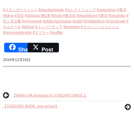
#
スタンダードメイド
#
standardmade
#
セレクトショップ
#
selectshop
#
東京
#
tokyo
#
渋谷
#
shibuya
#
松濤
#
shoto
#
奥渋谷
#
okushibuya
#
奥渋
#
okushibu
#
代々木公園
#
yoyogipark
#
shibuyacrossing
#
outfit
#
instafashion
#
coordinate
#
キルキール
#
kilkeel
#
インバーティア
#
invertere
#
ヴァンソンエミレイユ
#
vincentetmireille
#
マフラー
#
muffler
Share
Post
2016年12月16日
【Winter gift proposed by ST&DARD MADE.】
【ST&DARD MADE. new arrival】