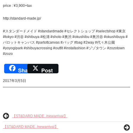
price : ¥3,900+tax
http://standard-made.jp/
#スタンダードメイド #standardmade #セレクトショップ #selectshop #東京
#tokyo #渋谷 #shibuya #松濤 #shoto #奥渋 #okushibu #奥渋谷 #okushibuya #
パロットキャンバス #partottcanvas #バッグ #bag #2way #代々木公園
#yoyogipark #shibuyacrossing #outfit #instafashion #ゾゾタウン #zozotown
#zozo
Share
Post
2017年3月5日
【ST&DARD MADE. /newarrival】
【ST&DARD MADE. /newarrival】