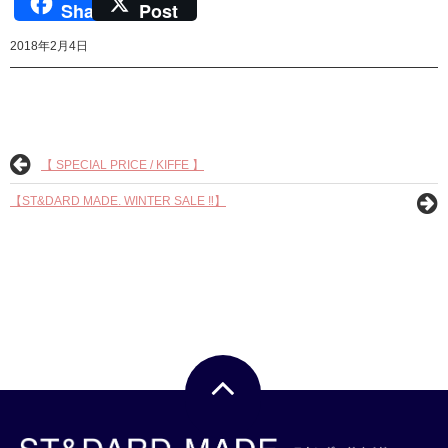
Share
Post
2018年2月4日
【 SPECIAL PRICE / KIFFE 】
【ST&DARD MADE. WINTER SALE ‼︎】