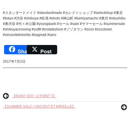
.
#スタンダードメイド #standardmade #セレクトショップ #selectshop #東京
#tokyo #渋谷 #shibuya #松濤 #shoto #神山町 #kamiyamacho #奥渋 #okushibu
#奥渋谷 #代々木公園 #yoyogipark #セール #sale #サマーセール #summersale
#shibuyacrossing #outfit #instafashion #ゾゾタウン #zozo #zozotown
#vincentetmireille #bagmati #sero
Share
Post
2017年7月2日
【RAINY DAY ×2 POINT !!】
【SUMMER SALE / VINCENT ET MIREILLE】