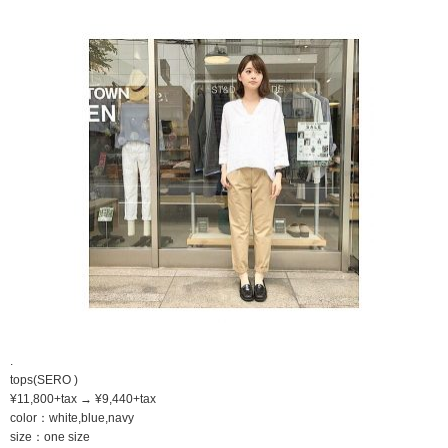
.
tops(SERO )
¥11,800+tax → ¥9,440+tax
color：white,blue,navy
size：one size