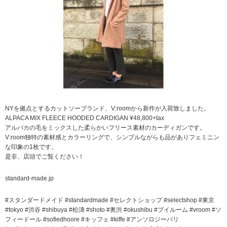
NYを拠点とするカットソーブランド、V:roomから新作が入荷致しました。
ALPACA MIX FLEECE HOODED CARDIGAN ¥48,800+tax
アルパカの毛をミックスした柔らかいフリース素材のカーディガンです。
V:room独特の素材感とカラーリングで、シンプルながらも品がありフェミニン
な印象の1枚です。
是非、店頭でご覧ください！
standard-made.jp
#スタンダードメイド #standardmade #セレクトショップ #selectshop #東京
#tokyo #渋谷 #shibuya #松濤 #shoto #奥渋 #okushibu #ブイルーム #vroom #ソ
フィードール #sofiedhoore #キッフェ #kiffe #アンソロジーパリ