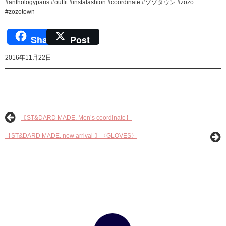
#anthologyparis #outfit #instafashion #coordinate #ゾゾタウン #zozo
#zozotown
Share
Post
2016年11月22日
【ST&DARD MADE. Men’s coordinate】
【ST&DARD MADE. new arrival 】〈GLOVES〉