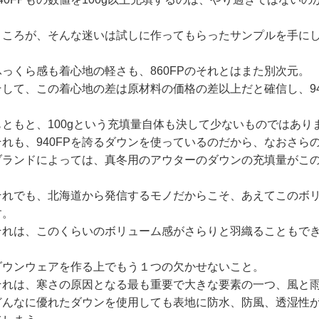
ところが、そんな迷いは試しに作ってもらったサンプルを手に
ふっくら感も着心地の軽さも、860FPのそれとはまた別次元。
そして、この着心地の差は原材料の価格の差以上だと確信し、94
もともと、100gという充填量自体も決して少ないものではあり
それも、940FPを誇るダウンを使っているのだから、なおさら
ブランドによっては、真冬用のアウターのダウンの充填量がこ
それでも、北海道から発信するモノだからこそ、あえてこのボ
す。
それは、このくらいのボリューム感がさらりと羽織ることもで
ダウンウェアを作る上でもう１つの欠かせないこと。
それは、寒さの原因となる最も重要で大きな要素の一つ、風と
どんなに優れたダウンを使用しても表地に防水、防風、透湿性