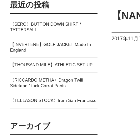
最近の投稿
【NAN
〈SERO〉BUTTON DOWN SHIRT /
TATTERSALL
2017年11月
【INVERTERE】GOLF JACKET Made In
England
【THOUSAND MILE】ATHLETIC SET UP
〈RICCARDO METHA〉Dragon Twill
Sidetape 1tuck Carrot Pants
〈TELLASON STOCK〉from San Francisco
アーカイブ