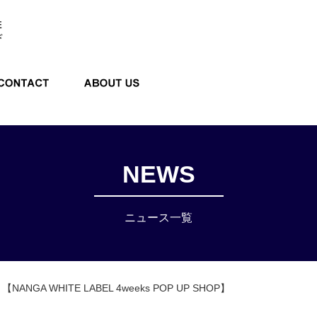
E STORE
CONTACT
ABOUT US
NEWS
ニュース一覧
【NANGA WHITE LABEL 4weeks POP UP SHOP】