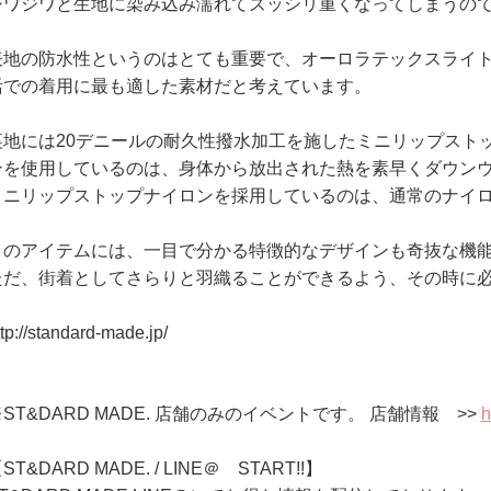
ジワジワと生地に染み込み濡れてズッシリ重くなってしまうの
表地の防水性というのはとても重要で、オーロラテックスライ
活での着用に最も適した素材だと考えています。
裏地には20デニールの耐久性撥水加工を施したミニリップスト
ンを使用しているのは、身体から放出された熱を素早くダウン
ミニリップストップナイロンを採用しているのは、通常のナイ
このアイテムには、一目で分かる特徴的なデザインも奇抜な機
ただ、街着としてさらりと羽織ることができるよう、その時に必
ttp://standard-made.jp/
ST&DARD MADE. 店舗のみのイベントです。 店舗情報 >>
h
ST&DARD MADE. / LINE＠ START!!】