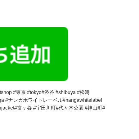
op #東京 #tokyo#渋谷 #shibuya #松濤
anga #ナンガホワイトレーベル#nangawhitelabel
ownjacket#富ヶ谷 #宇田川町#代々木公園 #神山町#