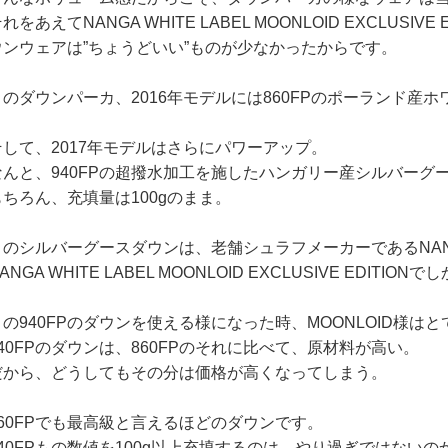
れをあえてNANGA WHITE LABEL MOONLOID EXCLUS
ウンウェアは”ちょうどいい”ものが少なかったからです。
このダウンパーカ、2016年モデルには860FPのポーランド産ホ
そして、2017年モデルはさらにパワーアップ。
なんと、940FPの超撥水加工を施したハンガリー産シルバーグ
もちろん、充填量は100gのまま。
このシルバーグースダウンは、老舗シュラフメーカーであるNA
ANGA WHITE LABEL MOONLOID EXCLUSIVE EDIT
この940FPのダウンを使える様になった時、MOONLOID様は
940FPのダウンは、860FPのそれに比べて、原材料が高い。
だから、どうしてもその分は価格が高くなってしまう。
860FPでも最高級と言えるほどのダウンです。
940FPもの数値を100g以上充填するのは、やり過ぎではないの