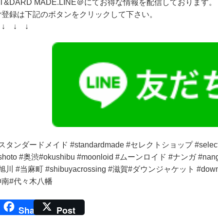
T&DARD MADE.LINE＠にてお得な情報を配信しております。
ご登録は下記のボタンをクリックして下さい。
↓ ↓ ↓
スタンダードメイド #standardmade #セレクトショップ #selectsh
shoto #奥渋#okushibu #moonloid #ムーンロイド #ナンガ #n
旭川 #当麻町 #shibuyacrossing #滋賀#ダウンジャケット #d
神南#代々木八幡
Share
Post