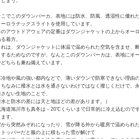
てしまう。
そこでこのダウンパーカ、表地には防水、防風、透湿性に優れ
オーロラテックスライトを使用しています。
冬のアウトドアウェアの定番はダウンジャケットの上からオー
ねる着方。
これは、ダウンジャケットに体温で温められた空気を含ませ、
トするためなのですが、なんとこのダウンパーカは、表地にオ
でどちらも兼ね備えています。
寒冷地や風の強い都内などで、薄いダウンで防寒できない理由
（ちなみに撥水とは水を通さないわけではなく撥じくだけで、
通さない生地のことで、
撥水と防水の差には天と地ほどの差があります。）
北海道旭川市も真冬は－20℃くらいまで日常的に冷え込むので
ります。
雪から突然みぞれになったり、雪が降る外から暖房で温められ
ストッパーだと服の上に積もった雪が解けて