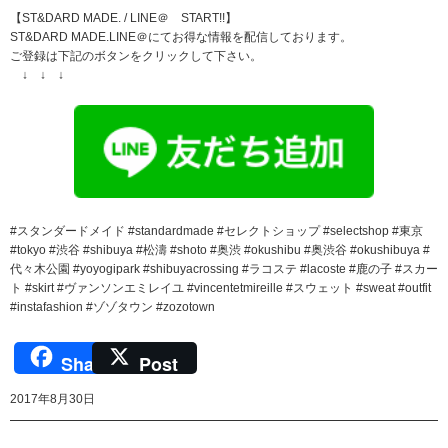
【ST&DARD MADE. / LINE＠ START!!】
ST&DARD MADE.LINE＠にてお得な情報を配信しております。
ご登録は下記のボタンをクリックして下さい。
↓ ↓ ↓
#スタンダードメイド #standardmade #セレクトショップ #selectshop #東京
#tokyo #渋谷 #shibuya #松濤 #shoto #奥渋 #okushibu #奥渋谷 #okushibuya #
代々木公園 #yoyogipark #shibuyacrossing #ラコステ #lacoste #鹿の子 #スカー
ト #skirt #ヴァンソンエミレイユ #vincentetmireille #スウェット #sweat #outfit
#instafashion #ゾゾタウン #zozotown
Share
Post
2017年8月30日