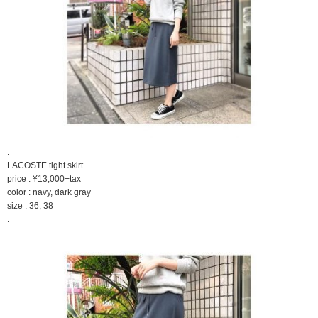
.
LACOSTE tight skirt
price : ¥13,000+tax
color : navy, dark gray
size : 36, 38
.